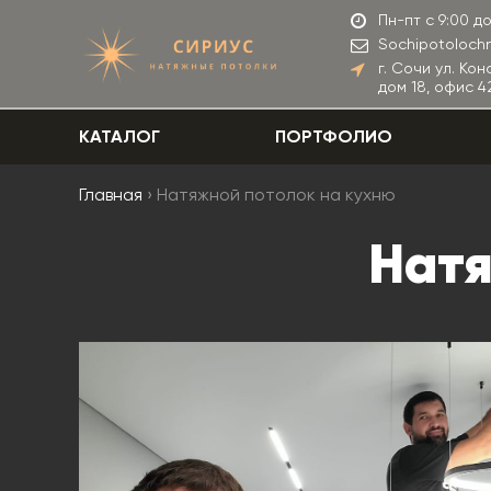
Пн-пт с 9:00 до
Sochipotoloch
г. Сочи ул. Ко
дом 18, офис 42
КАТАЛОГ
ПОРТФОЛИО
Главная
› Натяжной потолок на кухню
Натя