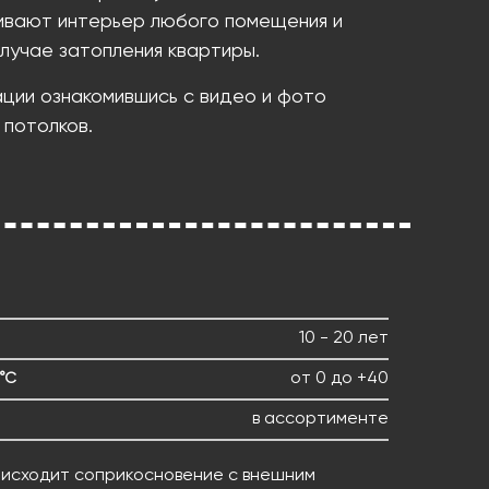
ивают интерьер любого помещения и
лучае затопления квартиры.
ации ознакомившись с видео и фото
 потолков.
10 - 20 лет
от 0 до +40
°С
в ассортименте
оисходит соприкосновение с внешним