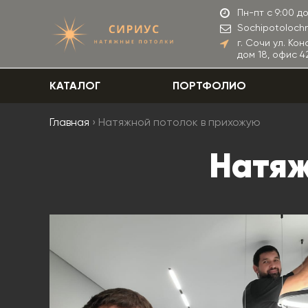
Пн-пт с 9:00 до
Sochipotoloch
г. Сочи ул. Ко
дом 18, офис 42
КАТАЛОГ
ПОРТФОЛИО
Главная
› Натяжной потолок в прихожую
Натяж