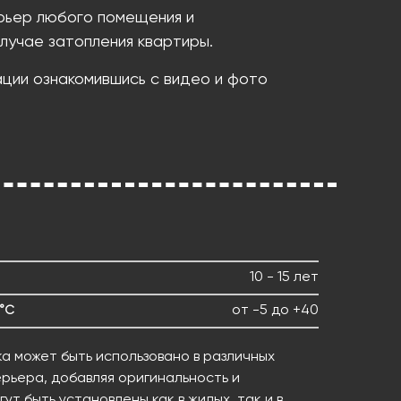
рьер любого помещения и
лучае затопления квартиры.
ации ознакомившись с видео и фото
10 - 15 лет
от -5 до +40
 °C
а может быть использовано в различных
рьера, добавляя оригинальность и
ут быть установлены как в жилых, так и в