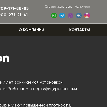
Оплата и доставка
Калькутор
909-171-88-85
900-271-21-41
О КОМПАНИИ
КОНТАКТЫ
on
е 7 лет занимаемся установкой
ости. Работаем с сертифицированными
uble Vision повышенной плотности,