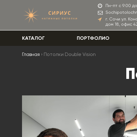
Пн-пт с 9:00 до
Sochipotoloch
г. Сочи ул. Ко
дом 18, офис 42
КАТАЛОГ
ПОРТФОЛИО
Главная
› Потолки Double Vision
П