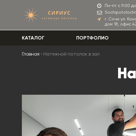
Пн-пт с 9:00 до
Sochipotoloch
г. Сочи ул. Ко
дом 18, офис 42
КАТАЛОГ
ПОРТФОЛИО
Главная
› Натяжной потолок в зал
На