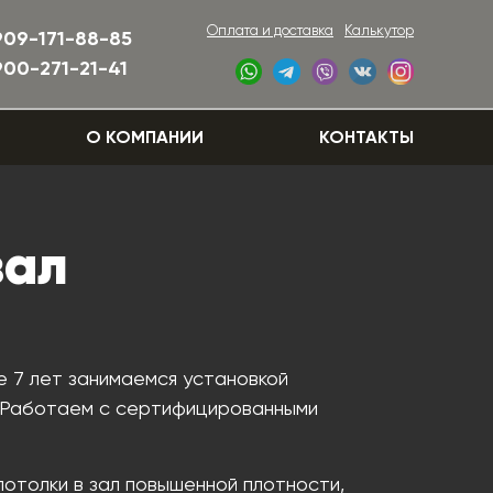
Оплата и доставка
Калькутор
909-171-88-85
900-271-21-41
О КОМПАНИИ
КОНТАКТЫ
зал
е 7 лет занимаемся установкой
. Работаем с сертифицированными
отолки в зал повышенной плотности,