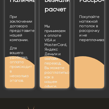
Наличные
Безналичный
Рассрочк
расчет
При
Покупайте
заключении
натяжной
договора
потолок в
Мы
представителю
рассрочку
принимаем
нашей
и не
к оплате
компании.
переплачивайт
VISA и
MasterCard,
Для
Яндекс
вашего
Деньги и
удобства,
онлайн
оплата
перевод.
происходит
Вы можете
в
расплатиться
несколько
как в
этапов.
нашем
офисе,
так и
через наш
сайт.